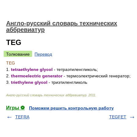
Англо-русский словарь технических
аббревиатур
TEG
Толкование
Перевод
TEG
1.
tetraethylene glycol
- тетраэтиленгликоль;
2.
thermoelectric generator
- термоэлектрический генератор;
3.
triethylene glycol
- триэтиленгликоль
Англо-русский словарь технических аббревиатур
.
2011
.
Игры ⚽
Поможем решить контрольную работу
TEFRA
TEGFET