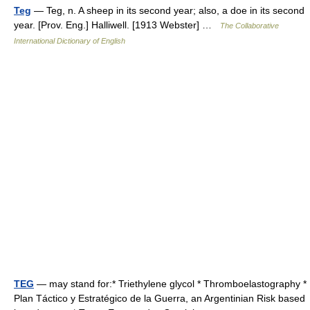
Teg
— Teg, n. A sheep in its second year; also, a doe in its second
year. [Prov. Eng.] Halliwell. [1913 Webster] …
The Collaborative
International Dictionary of English
TEG
— may stand for:* Triethylene glycol * Thromboelastography *
Plan Táctico y Estratégico de la Guerra, an Argentinian Risk based