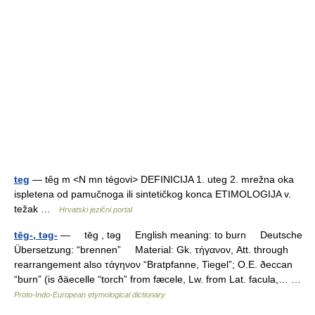
teg
— tȇg m <N mn tégovi> DEFINICIJA 1. uteg 2. mrežna oka
ispletena od pamučnoga ili sintetičkog konca ETIMOLOGIJA v.
težak …
Hrvatski jezični portal
tēg-, tǝg-
— tēg , tǝg English meaning: to burn Deutsche
Übersetzung: “brennen” Material: Gk. τήγανον, Att. through
rearrangement also τάγηνον “Bratpfanne, Tiegel”; O.E. ðeccan
“burn” (is ðäecelle “torch” from fæcele, Lw. from Lat. facula,… …
Proto-Indo-European etymological dictionary