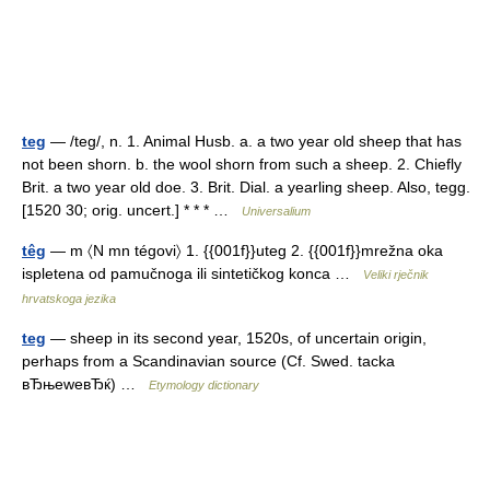
teg
— /teg/, n. 1. Animal Husb. a. a two year old sheep that has
not been shorn. b. the wool shorn from such a sheep. 2. Chiefly
Brit. a two year old doe. 3. Brit. Dial. a yearling sheep. Also, tegg.
[1520 30; orig. uncert.] * * * …
Universalium
têg
— m 〈N mn tégovi〉 1. {{001f}}uteg 2. {{001f}}mrežna oka
ispletena od pamučnoga ili sintetičkog konca …
Veliki rječnik
hrvatskoga jezika
teg
— sheep in its second year, 1520s, of uncertain origin,
perhaps from a Scandinavian source (Cf. Swed. tacka
вЂњeweвЂќ) …
Etymology dictionary