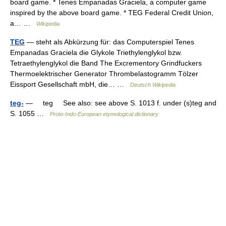
board game. * Tenes Empanadas Graciela, a computer game
inspired by the above board game. * TEG Federal Credit Union,
a… …
Wikipedia
TEG
— steht als Abkürzung für: das Computerspiel Tenes
Empanadas Graciela die Glykole Triethylenglykol bzw.
Tetraethylenglykol die Band The Excrementory Grindfuckers
Thermoelektrischer Generator Thrombelastogramm Tölzer
Eissport Gesellschaft mbH, die… …
Deutsch Wikipedia
teg-
— teg See also: see above S. 1013 f. under (s)teg and
S. 1055 …
Proto-Indo-European etymological dictionary